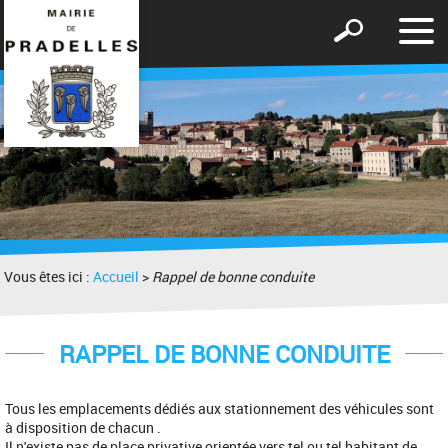
Affic
Afficher
le
le
men
formulaire
de
recherche
Vous êtes ici :
Accueil
>
Rappel de bonne conduite
RAPPEL DE BONNE CONDUITE
Tous les emplacements dédiés aux stationnement des véhicules sont
à disposition de chacun .
Il n'existe pas de place privative orientée vers tel ou tel habitant de