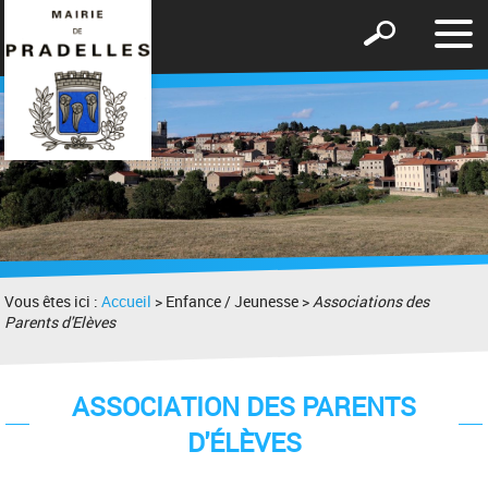
Affic
Afficher
le
le
men
formulaire
de
recherche
Vous êtes ici :
Accueil
> Enfance / Jeunesse >
Associations des
Parents d'Elèves
ASSOCIATION DES PARENTS
D'ÉLÈVES