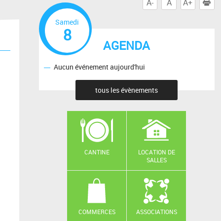
A-
A
A+
I
Samedi
8
AGENDA
Aucun événement aujourd'hui
tous les évènements
CANTINE
LOCATION DE
SALLES
COMMERCES
ASSOCIATIONS