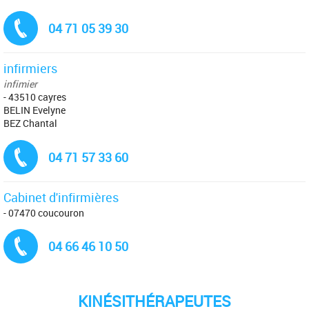
Tél. :
04 71 05 39 30
infirmiers
infimier
- 43510 cayres
BELIN Evelyne
BEZ Chantal
Tél. :
04 71 57 33 60
Cabinet d'infirmières
- 07470 coucouron
Tél. :
04 66 46 10 50
KINÉSITHÉRAPEUTES