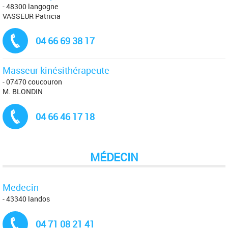
- 48300 langogne
VASSEUR Patricia
Tél. :
04 66 69 38 17
Masseur kinésithérapeute
- 07470 coucouron
M. BLONDIN
Tél. :
04 66 46 17 18
MÉDECIN
Medecin
- 43340 landos
Tél. :
04 71 08 21 41