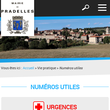
Affic
Afficher
le
le
men
formulaire
de
recherche
Vous êtes ici :
Accueil
> Vie pratique >
Numéros utiles
NUMÉROS UTILES
URGENCES