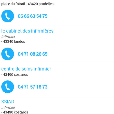
place du foirail - 43420 pradelles
Tél. :
06 66 63 54 75
le cabinet des infirmières
infirmier
- 43340 landos
Tél. :
04 71 08 26 65
centre de soins infirmier
- 43490 costaros
Tél. :
04 71 57 18 73
SSIAD
infirmier
- 43490 costaros