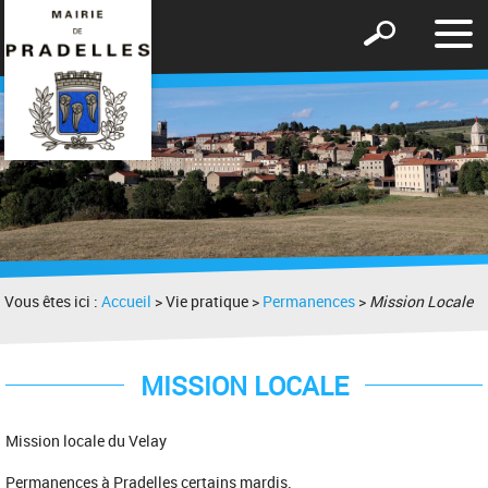
Affic
Afficher
le
le
men
formulaire
de
recherche
Vous êtes ici :
Accueil
> Vie pratique >
Permanences
>
Mission Locale
MISSION LOCALE
Mission locale du Velay
Permanences à Pradelles certains mardis.