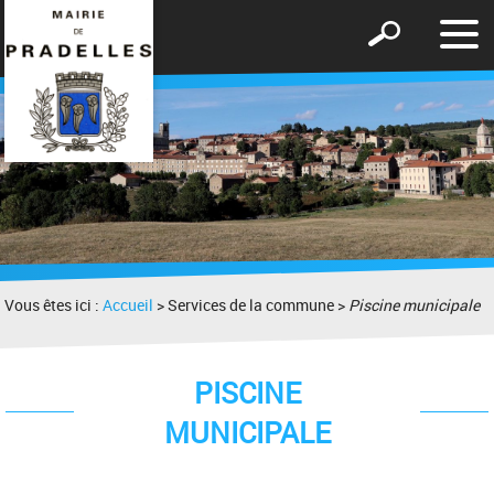
Affic
Afficher
le
le
men
formulaire
de
recherche
Vous êtes ici :
Accueil
> Services de la commune >
Piscine municipale
PISCINE
MUNICIPALE