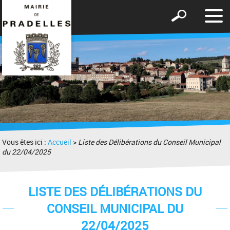
Affic
Afficher
le
le
men
formulaire
de
recherche
Vous êtes ici :
Accueil
>
Liste des Délibérations du Conseil Municipal
du 22/04/2025
LISTE DES DÉLIBÉRATIONS DU
CONSEIL MUNICIPAL DU
22/04/2025