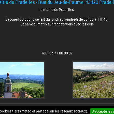
irie de Pradelles - Rue du Jeu-de-Paume, 43420 Pradel
La mairie de Pradelles :
L'accueil du public se fait du lundi au vendredi de 08h30 à 11h45.
Le samedi matin sur rendez-vous avec les élus
Tél. : 04 71 00 80 37
n du site
Mentions légales
Accessibilité
Cookies
 cookies tiers (météo et partage sur les réseaux sociaux).
J'accepte les 