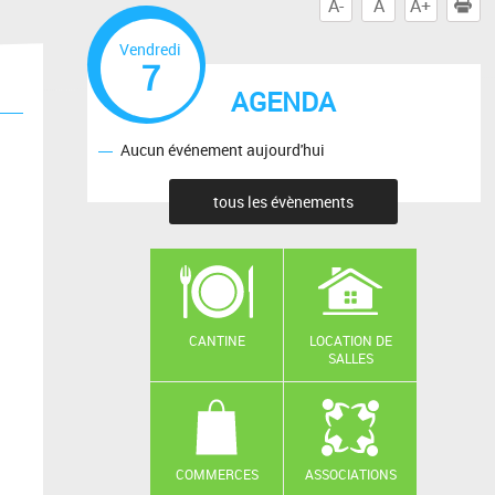
A-
A
A+
I
Vendredi
7
AGENDA
Aucun événement aujourd'hui
tous les évènements
CANTINE
LOCATION DE
SALLES
COMMERCES
ASSOCIATIONS