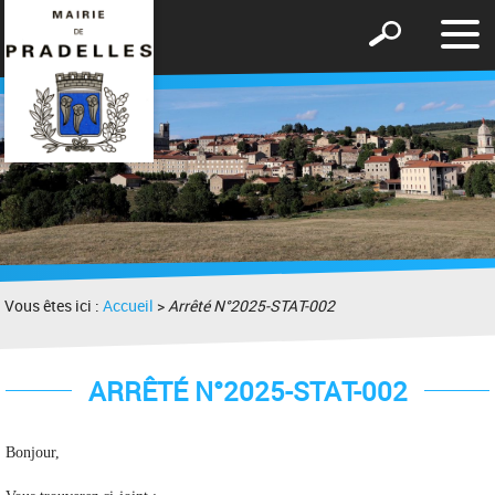
Affic
Afficher
le
le
men
formulaire
de
recherche
Vous êtes ici :
Accueil
>
Arrêté N°2025-STAT-002
ARRÊTÉ N°2025-STAT-002
Bonjour,