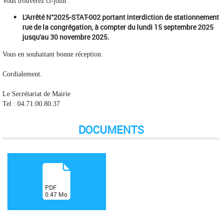
Vous trouverez ci-joint :
L'Arrêté N°2025-STAT-002 portant interdiction de stationnement
rue de la congrégation, à compter du lundi 15 septembre 2025
jusqu'au 30 novembre 2025.
Vous en souhaitant bonne réception.
Cordialement.
Le Secrétariat de Mairie
Tel : 04.71.00.80.37
DOCUMENTS
(
PDF
0.47
Mo
)