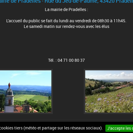
irie de Pradelles - Rue du Jeu-de-Paume, 43420 Pradel
La mairie de Pradelles :
L'accueil du public se fait du lundi au vendredi de 08h30 à 11h45.
Le samedi matin sur rendez-vous avec les élus
Tél. : 04 71 00 80 37
n du site
Mentions légales
Accessibilité
Cookies
 cookies tiers (météo et partage sur les réseaux sociaux).
J'accepte les 