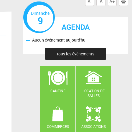
A-
A
A+
I
Dimanche
9
AGENDA
Aucun événement aujourd'hui
tous les évènements
CANTINE
LOCATION DE
SALLES
COMMERCES
ASSOCIATIONS