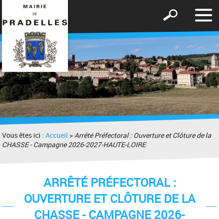
Affic
Afficher
le
le
men
formulaire
de
recherche
Vous êtes ici :
Accueil
>
Arrêté Préfectoral : Ouverture et Clôture de la
CHASSE - Campagne 2026-2027-HAUTE-LOIRE
ARRÊTÉ PRÉFECTORAL :
OUVERTURE ET CLÔTURE DE LA
CHASSE - CAMPAGNE 2026-