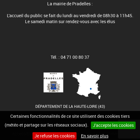
La mairie de Pradelles :
L'accueil du public se fait du lundi au vendredi de 08h30 à 11h45.
Le samedi matin sur rendez-vous avec les élus
Tél. : 04 71 00 80 37
DÉPARTEMENT DE LA HAUTE-LOIRE (43)
Certaines fonctionnalités de ce site utilisent des cookies tiers
Accueil
Contact
Plan du site
Mentions légales
(météo et partage sur les réseaux sociaux).
J'accepte les cookies
Accessibilité
Cookies
Site internet pour communes
Je refuse les cookies
En savoir plus