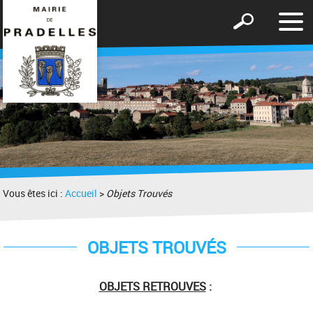
Affic
Afficher
le
le
men
formulaire
de
recherche
Vous êtes ici :
Accueil
>
Objets Trouvés
OBJETS TROUVÉS
OBJETS RETROUVES
: