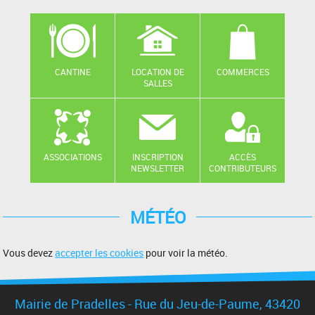
CANTINE
LOCATION DE
COMMERCES
SALLES
ASSOCIATIONS
INSCRIPTION
ACCÈS
NEWSLETTER
CONTRIBUTEURS
MÉTÉO
Vous devez
accepter les cookies
pour voir la météo.
Mairie de Pradelles - Rue du Jeu-de-Paume, 43420