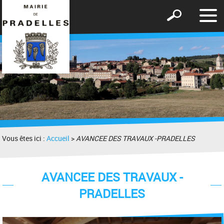
Affic
Afficher
le
le
men
formulaire
de
recherche
Vous êtes ici :
Accueil
>
AVANCEE DES TRAVAUX -PRADELLES
AVANCEE DES TRAVAUX -
PRADELLES