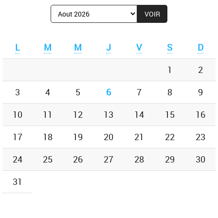
Afficher
le
mois
de
L
M
M
J
V
S
D
:
1
2
3
4
5
6
7
8
9
10
11
12
13
14
15
16
17
18
19
20
21
22
23
24
25
26
27
28
29
30
31