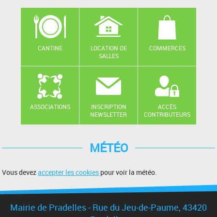
CANTINE
LOCATION DE
COMMERCES
SALLES
ASSOCIATIONS
INSCRIPTION
ACCÈS
NEWSLETTER
CONTRIBUTEURS
MÉTÉO
Vous devez
accepter les cookies
pour voir la météo.
Mairie de Pradelles - Rue du Jeu-de-Paume, 43420