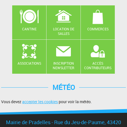
CANTINE
LOCATION DE
COMMERCES
SALLES
ASSOCIATIONS
INSCRIPTION
ACCÈS
NEWSLETTER
CONTRIBUTEURS
MÉTÉO
Vous devez
accepter les cookies
pour voir la météo.
Mairie de Pradelles - Rue du Jeu-de-Paume, 43420