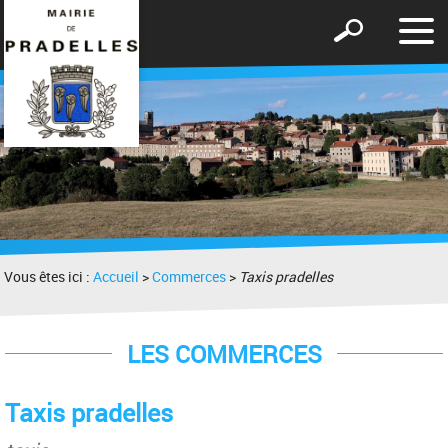
Affic
Afficher
le
le
men
formulaire
de
recherche
Vous êtes ici :
Accueil
>
Commerces
>
Taxis pradelles
LES COMMERCES
Taxis pradelles