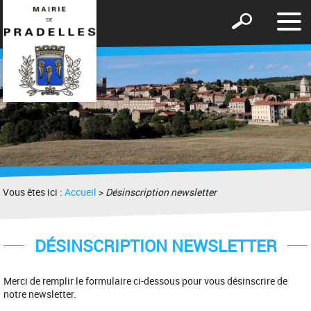
Affic
Afficher
le
le
men
formulaire
de
recherche
Vous êtes ici :
Accueil
>
Désinscription newsletter
DÉSINSCRIPTION NEWSLETTER
Merci de remplir le formulaire ci-dessous pour vous désinscrire de
notre newsletter.